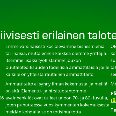
iivisesti erilainen talo
Emme varsinaisesti koe olevamme bisnesmiehiä
Ol
tai -naisia, mutta ennen kaikkea olemme yrittäjiä.
ko
Itsemme lisäksi työllistämme joukon
su
puutaloteollisuuden todellisia ammattilaisia joille
ta
kaikille on yhteistä rautainen ammattitaito.
se
Ammattitaito ei synny ilman kokemusta, ja meillä
Me
on sitä. Elementti- ja hirsituotantomme
Pä
06
avainhenkilöt ovat tulleet taloon 70- ja 80- luvulla,
tä
joten puhuttaessa vuosikymmenten kokemuksesta,
Te
meidän kohdalla se on totisinta totta.