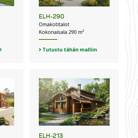
ELH-290
Omakotitalot
Kokonaisala 290 m²
n
Tutustu tähän malliin
ELH-213