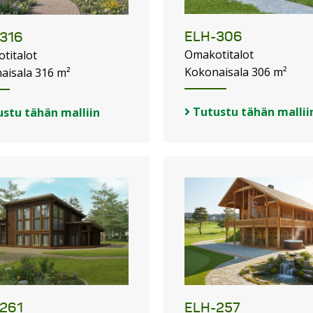
ELH-306
316
Omakotitalot
titalot
Kokonaisala 306 m²
aisala 316 m²
Tutustu tähän mallii
stu tähän malliin
261
ELH-257