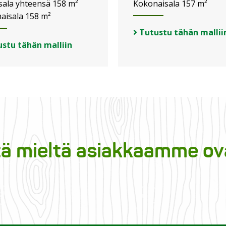
sala yhteensä 158 m²
Kokonaisala 157 m²
aisala 158 m²
Tutustu tähän mallii
stu tähän malliin
tä mieltä asiakkaamme ov