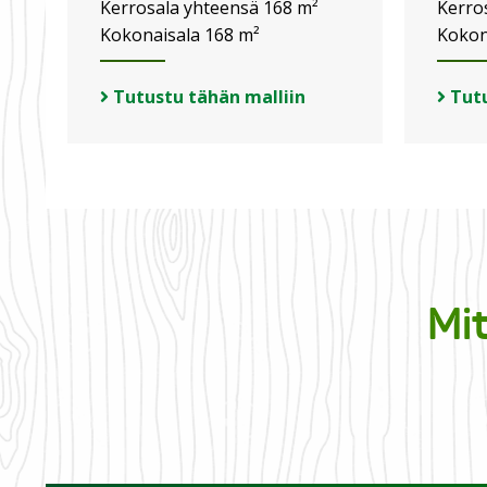
Kerrosala yhteensä 168 m²
Kerro
Kokonaisala 168 m²
Kokon
Tutustu tähän malliin
Tutu
Mi