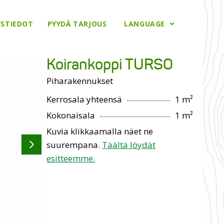
YSTIEDOT
PYYDÄ TARJOUS
LANGUAGE
Koirankoppi TURSO
Piharakennukset
Kerrosala yhteensä
1 m²
Kokonaisala
1 m²
Kuvia klikkaamalla näet ne
suurempana.
Täältä löydät
esitteemme.