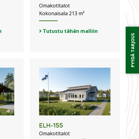
Omakotitalot
Kokonaisala 213 m²
n
Tutustu tähän malliin
PYYDÄ TARJOUS
ELH-155
Omakotitalot