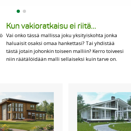
Kun vakioratkaisu ei riitä...
kö
Vai onko tässä mallissa joku yksityiskohta jonka
haluaisit osaksi omaa hankettasi? Tai yhdistää
tästä jotain johonkin toiseen malliin? Kerro toiveesi
niin räätälöidään malli sellaiseksi kuin tarve on.