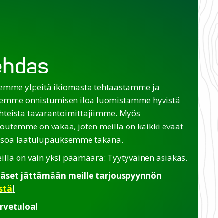
tehdas
emme ylpeitä ikiomasta tehtaastamme ja
emme onnistumisen iloa luomistamme hyvistä
hteista tavarantoimittajiimme. Myös
loutemme on vakaa, joten meillä on kaikki eväät
isoa laatulupauksemme takana.
illä on vain yksi päämäärä: Tyytyväinen asiakas.
äset jättämään meille tarjouspyynnön
stä
!
rvetuloa!