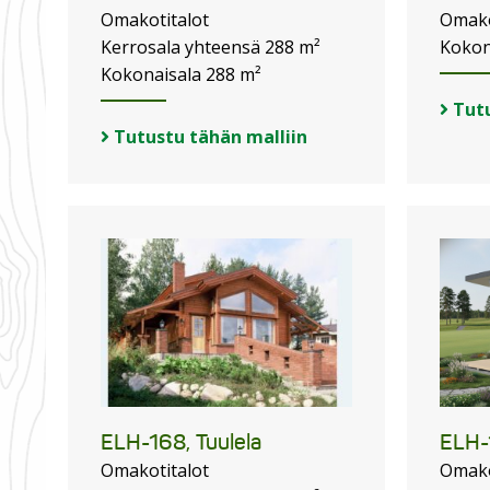
Omakotitalot
Omako
Kerrosala yhteensä 288 m²
Kokon
Kokonaisala 288 m²
Tutu
Tutustu tähän malliin
ELH-168, Tuulela
ELH-
Omakotitalot
Omako