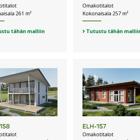
titalot
Omakotitalot
aisala 261 m²
Kokonaisala 257 m²
stu tähän malliin
Tutustu tähän mallii
158
ELH-157
titalot
Omakotitalot