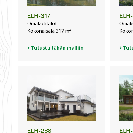
ELH-317
ELH-
Omakotitalot
Omako
Kokonaisala 317 m²
Kokon
Tutustu tähän malliin
Tutu
ELH-288
ELH-