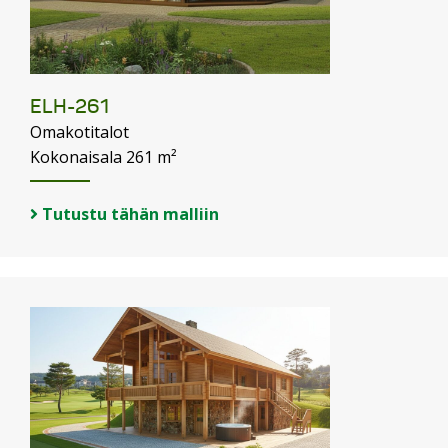
ELH-261
Omakotitalot
Kokonaisala 261 m²
Tutustu tähän malliin