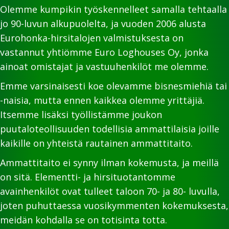
Olemme kumpikin työskennelleet samalla tehtaalla
jo 90-luvun alkupuolelta, ja vuoden 2006 alusta
Eurohonka-hirsitalojen valmistuksesta on
vastannut yhtiömme Euro Loghouses Oy, jonka
ainoat omistajat ja vastuuhenkilöt me olemme.
Emme varsinaisesti koe olevamme bisnesmiehiä tai
-naisia, mutta ennen kaikkea olemme yrittäjiä.
Itsemme lisäksi työllistämme joukon
puutaloteollisuuden todellisia ammattilaisia joille
kaikille on yhteistä rautainen ammattitaito.
Ammattitaito ei synny ilman kokemusta, ja meillä
on sitä. Elementti- ja hirsituotantomme
avainhenkilöt ovat tulleet taloon 70- ja 80- luvulla,
joten puhuttaessa vuosikymmenten kokemuksesta,
meidän kohdalla se on totisinta totta.