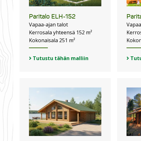
Paritalo ELH-152
Pari
Vapaa-ajan talot
Vapaa
Kerrosala yhteensä 152 m²
Kerro
Kokonaisala 251 m²
Kokon
Tutustu tähän malliin
Tutu