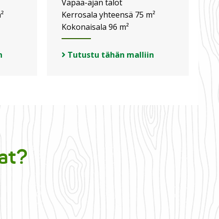
Vapaa-ajan talot
²
Kerrosala yhteensä 75 m²
Kokonaisala 96 m²
n
Tutustu tähän malliin
at?