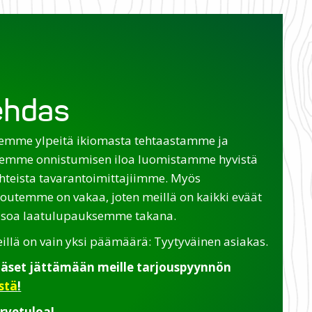
tehdas
emme ylpeitä ikiomasta tehtaastamme ja
emme onnistumisen iloa luomistamme hyvistä
hteista tavarantoimittajiimme. Myös
loutemme on vakaa, joten meillä on kaikki eväät
isoa laatulupauksemme takana.
illä on vain yksi päämäärä: Tyytyväinen asiakas.
äset jättämään meille tarjouspyynnön
stä
!
rvetuloa!