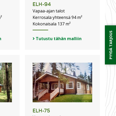
ELH-94
Vapaa-ajan talot
²
Kerrosala yhteensä 94 m²
Kokonaisala 137 m²
PYYDÄ TARJOUS
n
Tutustu tähän malliin
ELH-75