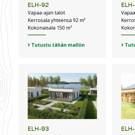
ELH-92
ELH
Vapaa-ajan talot
Vapaa
Kerrosala yhteensä 92 m²
Kerro
Kokonaisala 150 m²
Kokon
Tutustu tähän malliin
Tutu
ELH-93
ELH-