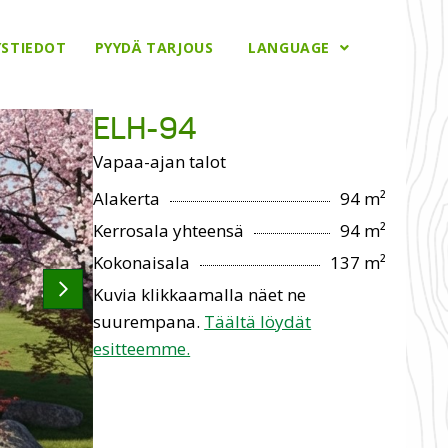
YSTIEDOT
PYYDÄ TARJOUS
LANGUAGE
ELH-94
Vapaa-ajan talot
Alakerta
94 m²
Kerrosala yhteensä
94 m²
Kokonaisala
137 m²
Kuvia klikkaamalla näet ne
suurempana.
Täältä löydät
esitteemme.