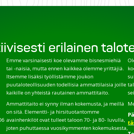
iivisesti erilainen talo
Emme varsinaisesti koe olevamme bisnesmiehiä
Ol
tai -naisia, mutta ennen kaikkea olemme yrittäjiä.
ko
Itsemme lisäksi työllistämme joukon
su
puutaloteollisuuden todellisia ammattilaisia joille
ta
kaikille on yhteistä rautainen ammattitaito.
se
Ammattitaito ei synny ilman kokemusta, ja meillä
Me
on sitä. Elementti- ja hirsituotantomme
Pä
06
avainhenkilöt ovat tulleet taloon 70- ja 80- luvulla,
tä
joten puhuttaessa vuosikymmenten kokemuksesta,
Te