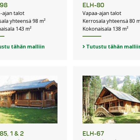
-98
ELH-80
-ajan talot
Vapaa-ajan talot
sala yhteensä 98 m²
Kerrosala yhteensä 80 m
aisala 143 m²
Kokonaisala 138 m²
stu tähän malliin
Tutustu tähän mallii
85, 1 & 2
ELH-67