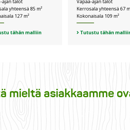
-ajan talot
Vapaa-ajan talot
sala yhteensä 85 m²
Kerrosala yhteensä 67 m
aisala 127 m²
Kokonaisala 109 m²
stu tähän malliin
Tutustu tähän mallii
tä mieltä asiakkaamme ov