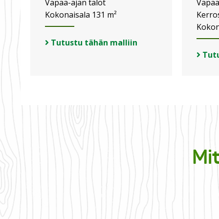
Vapaa-ajan talot
Vapaa
Kokonaisala 131 m²
Kerro
Kokon
Tutustu tähän malliin
Tutu
Mi