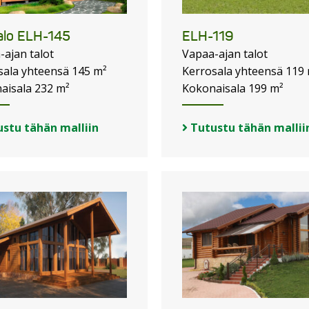
talo ELH-145
ELH-119
-ajan talot
Vapaa-ajan talot
sala yhteensä 145 m²
Kerrosala yhteensä 119
aisala 232 m²
Kokonaisala 199 m²
stu tähän malliin
Tutustu tähän mallii