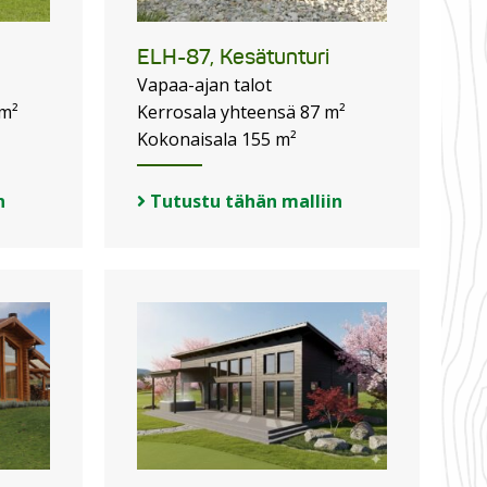
ELH-87, Kesätunturi
Vapaa-ajan talot
 m²
Kerrosala yhteensä 87 m²
Kokonaisala 155 m²
n
Tutustu tähän malliin